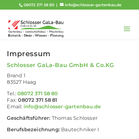
08072 371 58 80
info@schlosser-gartenbau.de
Impressum
Schlosser GaLa-Bau GmbH & Co.KG
Brand 1
83527 Haag
Tel.:
08072 371 58 80
Fax:
08072 371 58 81
Email:
info@schlosser-gartenbau.de
Geschäftsführer:
Thomas Schlosser
Berufsbezeichnung:
Bautechniker I